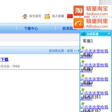
设为首页
加入收藏
中文
英文
下载中心
联系我们
在线客服
客服1
您当前位置：
首页
>> 精量产品
客服2
击下载
共点击：
594次
客服3
客服4
技术支持1
技术支持2