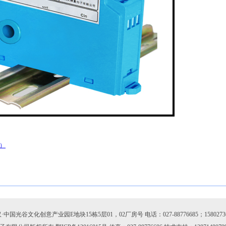
合）
国光谷文化创意产业园E地块15栋5层01，02厂房号 电话：027-88776685；15802736