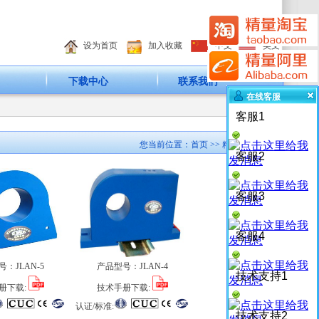
设为首页
加入收藏
中文
英文
下载中心
联系我们
在线客服
客服1
您当前位置：
首页
>> 精量产品
客服2
客服3
客服4
号：
JLAN-5
产品型号：
JLAN-4
技术支持1
册下载:
技术手册下载:
认证/标准:
技术支持2