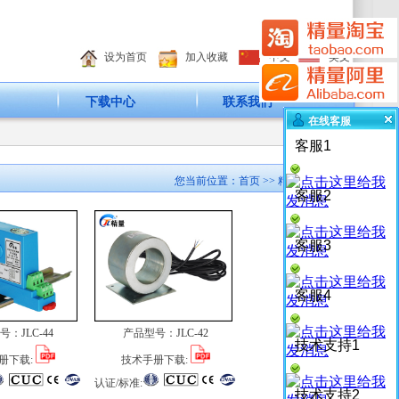
设为首页
加入收藏
中文
英文
下载中心
联系我们
在线客服
客服1
您当前位置：
首页
>> 精量产品
客服2
客服3
客服4
号：
JLC-44
产品型号：
JLC-42
技术支持1
册下载:
技术手册下载:
认证/标准:
技术支持2